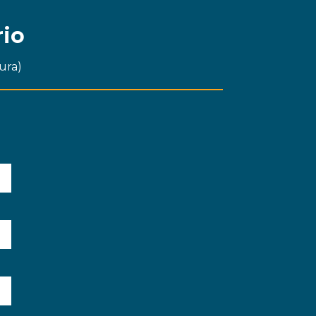
rio
ura)