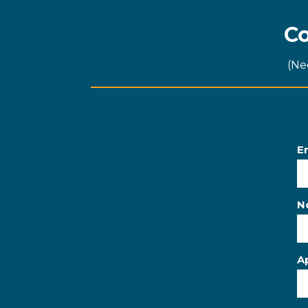
Co
(Ne
Em
N
Ap