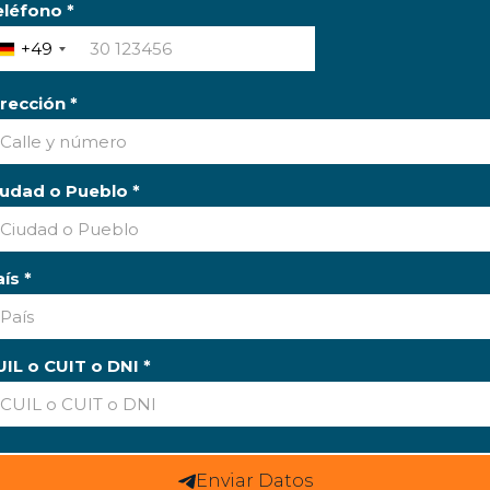
eléfono *
+49
rección *
iudad o Pueblo *
ís *
UIL o CUIT o DNI *
Enviar Datos