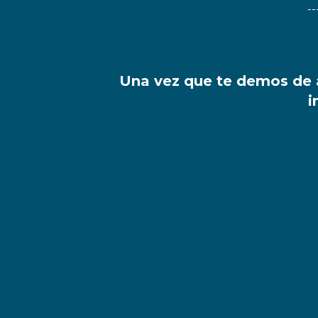
-
U
na vez que te demos de al
i