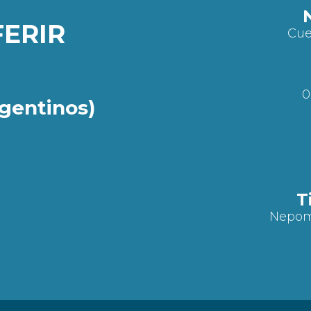
FERIR
Cue
0
rgentinos)
T
Nepomn