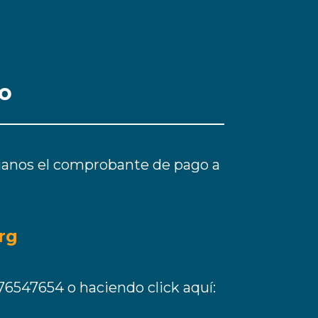
o
nvianos el comprobante de pago a
rg
76547654 o haciendo click aquí: