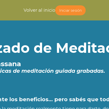
Volver al inicio
Iniciar sesión
zado de Medita
assana
ticas de meditación guiada grabadas.
nte los beneficios… pero sabés que t
la meditación realmente tiene para darte, de 