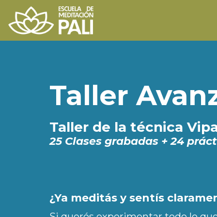
Taller Avan
Taller de la técnica Vip
25 Clases grabadas + 24 prác
¿Ya meditás y sentís clarame
Si querés experimentar todo lo que 