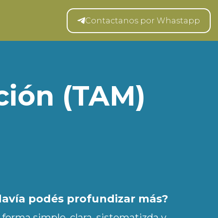
Contactanos por Whastapp
ción (TAM)
odavía podés profundizar más?
forma simple, clara, sistematizda y