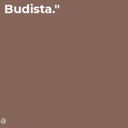
 Budista."
ba