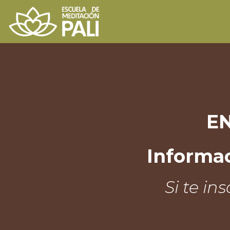
E
Informac
Si te in