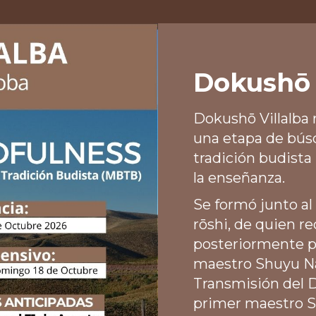
Dokushō 
Dokushō Villalba r
una etapa de búsq
tradición budista 
la enseñanza.
Se formó junto a
rōshi, de quien r
posteriormente p
maestro Shuyu Nar
Transmisión del D
primer maestro S